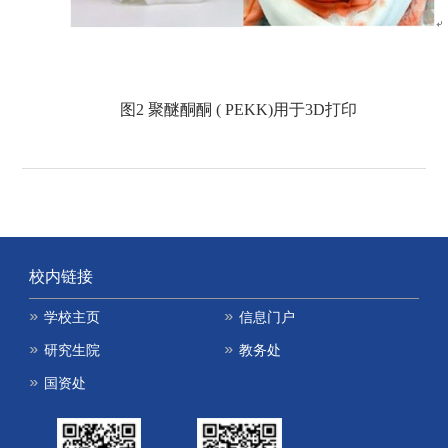
图
2
聚醚酮酮 ( PEKK)
用于3D
打印
校内链接
学校主页
信息门户
研究生院
教务处
国资处