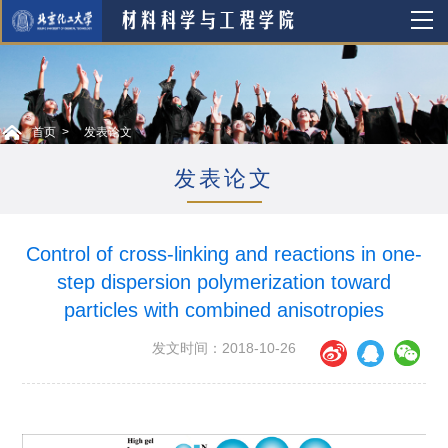
首页
发表论文
发表论文
Control of cross-linking and reactions in one-
step dispersion polymerization toward
particles with combined anisotropies
发文时间：2018-10-26