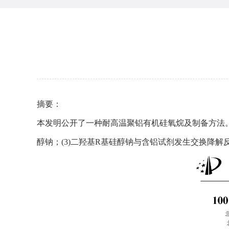
摘要：
本发明公开了一种耐高温聚铝有机硅氧烷及制备方法
醇钠；
(3)
二羟基
R
基硅醇钠与含铝试剂发生交换降解