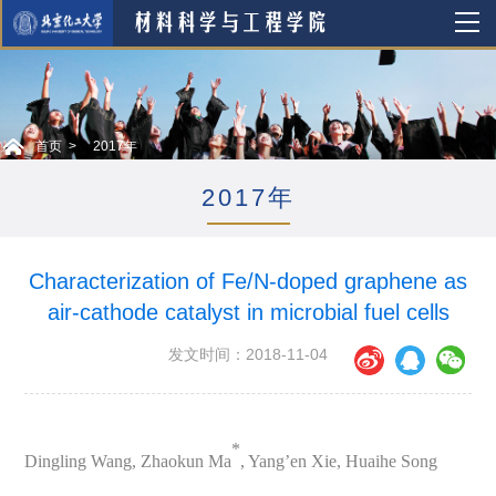
首页
2017年
2017年
Characterization of Fe/N-doped graphene as
air-cathode catalyst in microbial fuel cells
发文时间：2018-11-04
*
Dingling Wang, Zhaokun Ma
, Yang’en Xie, Huaihe Song