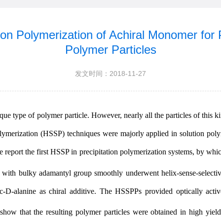
ion Polymerization of Achiral Monomer for P
Polymer Particles
发文时间：2018-11-27
type of polymer particle. However, nearly all the particles of this kind
lymerization (HSSP) techniques were majorly applied in solution poly
 report the first HSSP in precipitation polymerization systems, by whic
 with bulky adamantyl group smoothly underwent helix-sense-selectiv
-D-alanine as chiral additive. The HSSPPs provided optically active
ow that the resulting polymer particles were obtained in high yiel