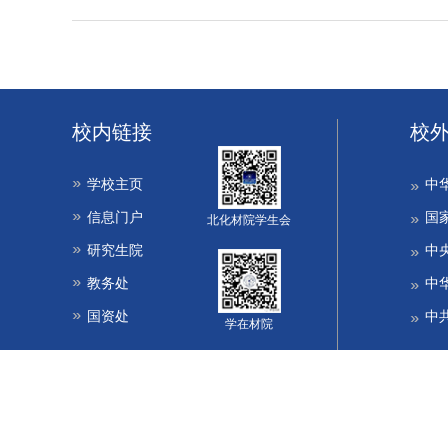
校内链接
校
学校主页
中
信息门户
国
北化材院学生会
研究生院
中
教务处
中
国资处
中
学在材院
Copyright @ 2019