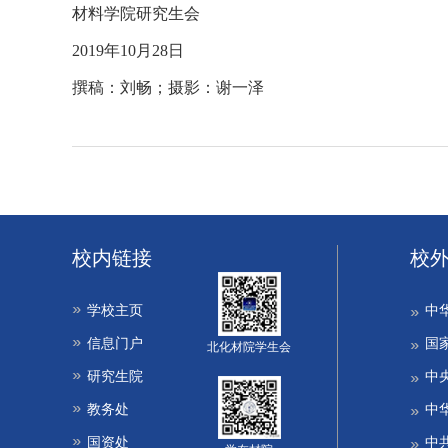
材料学院研究生会
2019年10月28日
撰稿：刘畅；摄影：谢一泽
校内链接
校
学校主页
中
信息门户
国
北化材院学生会
研究生院
中
教务处
中
国资处
中