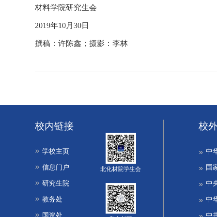
材料学院研究生会
2019年10月30日
撰稿：许陈鑫；摄影：李林
校内链接
校
学校主页
中
信息门户
国
北化材院学生会
研究生院
中
教务处
中
国资处
中