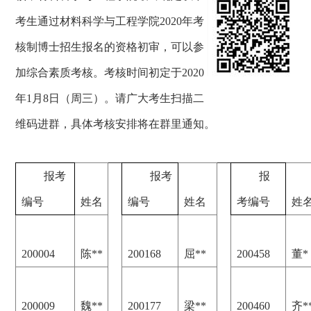
考生通过材料科学与工程学院2020年考
核制博士招生报名的资格初审，可以参
加综合素质考核。考核时间初定于2020
年1月8日（周三）。请广大考生扫描二
维码进群，具体考核安排将在群里通知。
报考
报考
报
编号
姓名
编号
姓名
考编号
姓
200004
陈**
200168
屈**
200458
董*
200009
魏**
200177
梁**
200460
齐*