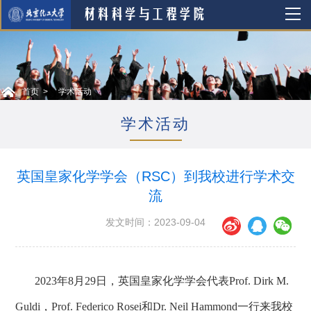
首页
学术活动
学术活动
英国皇家化学学会（RSC）到我校进行学术交
流
发文时间：2023-09-04
2023
年
8
月
29
日，英国皇家化学学会代表
Prof. Dirk M.
Guldi
，
Prof. Federico Rosei
和
Dr. Neil Hammond
一行
来我校