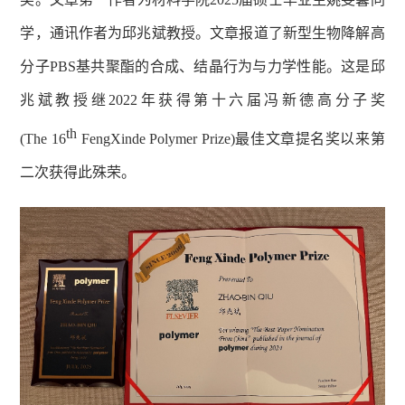
学，通讯作者为邱兆斌教授。文章报道了新型生物降解高
分子
PBS
基共聚酯的合成、结晶行为与力学性能。这是邱
兆斌教授继
2022
年获得第十六届冯新德高分子奖
th
(The 16
FengXinde Polymer Prize)
最佳文章提名奖以来第
二次获得此殊荣。