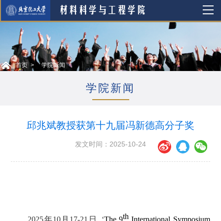
首页
学院新闻
学院新闻
邱兆斌教授获第十九届冯新德高分子奖
发文时间：2025-10-24
th
2025
年
10
月
17-21
日
, ‘
The 9
International Symposium