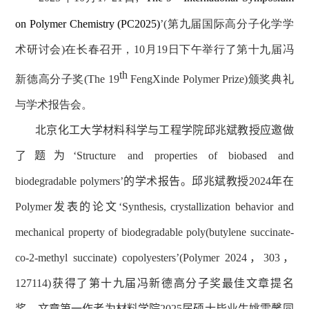
on Polymer Chemistry (PC2025)
’(
第九届国际高分子化学学
术研讨会
)
在长春召开，
10
月
19
日下午举行了第十九届冯
th
新德高分子奖
(The 19
FengXinde Polymer Prize)
颁奖典礼
与学术报告会。
北京化工大学材料科学与工程学院邱兆斌教授
应邀做
了题为‘
Structure and properties of biobased and
biodegradable
polymers
’
的学术报告。
邱兆斌教授
2024
年在
Polymer
发表的论文‘
Synthesis, crystallization behavior and
mechanical property of biodegradable poly(butylene succinate-
co-2-methyl succinate) copolyesters’(Polymer 2024
，
303
，
127114)
获得了第十九届冯新德高分子奖最佳文章提名
奖。文章第一作者为材料学院
2025
届硕士毕业生姚雯馨同