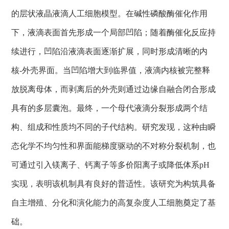
的
层状
液晶液滴人工细胞模型。在碱性磷酸酶催化作用
下，液滴表面首先形成一个局部凹陷；随着酶催化反应持
续进行，凹陷沿液滴表面逐渐扩展，同时形成清晰的内
核
-
外壳界面。当凹陷增大到临界值，液滴内核被完整释
放脱离母体，而剥离后的外壳则通过边缘自融合闭合形成
具有的多层囊泡。最终，一个母代液滴分裂形成两个结
构、组成和性质均不同的子代结构。研究发现，这种由瞬
态化学不均匀性和界面能梯度驱动的不对称分裂机制，也
可通过引入镁离子、钙离子等多价阳离子或降低体系
pH
实现，表明该机制具有良好的普适性。该研究为构筑具备
自主增殖、分化和演化能力的高复杂度人工细胞奠定了基
础。