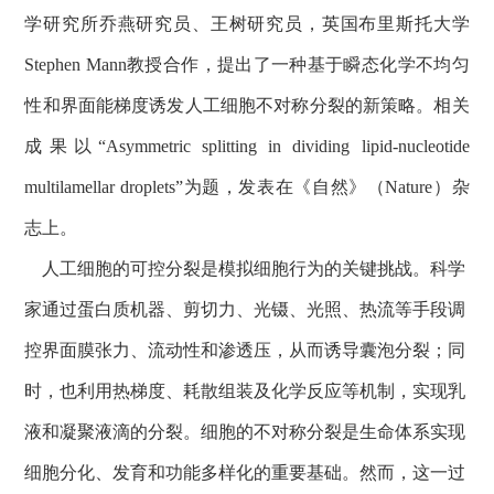
学研究所乔燕研究员、王树研究员，英国布里斯托大学
Stephen Mann
教授
合作，
提出了一种基于瞬态化学不均匀
性和界面能梯度诱发人工细胞不对称分裂的新策略
。相关
成果以
“Asymmetric splitting in dividing lipid-nucleotide
multilamellar droplets”
为题，发表在《自然》（
Nature
）杂
志上。
人工细胞的可控分裂是模拟细胞行为的关键挑战。科学
家通过蛋白质机器、剪切力、光镊、光照、热流等手段调
控界面膜张力、流动性和渗透压，从而诱导囊泡分裂；同
时，也利用热梯度、耗散组装及化学反应等机制，实现乳
液和凝聚液滴的分裂。细胞的不对称分裂是生命体系实现
细胞分化、发育和功能多样化的重要基础。然而，这一过