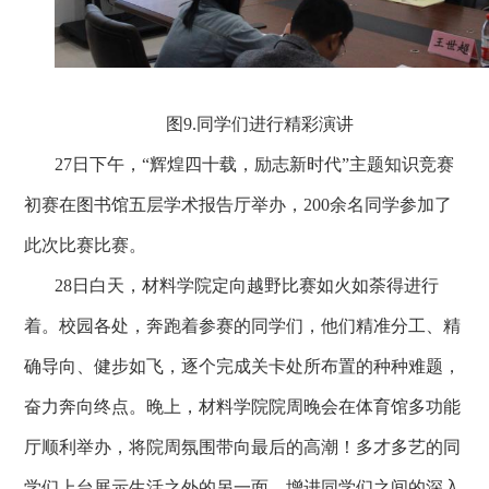
图9.
同学们进行精彩演讲
27
日下午，“辉煌四十载，励志新时代”主题知识竞赛
初赛在图书馆五层学术报告厅举办，200
余名同学参加了
此次比赛比赛。
28
日白天，材料学院定向越野比赛如火如荼得进行
着。校园各处，奔跑着参赛的同学们，他们精准分工、精
确导向、健步如飞，逐个完成关卡处所布置的种种难题，
奋力奔向终点。晚上，材料学院院周晚会在体育馆多功能
厅顺利举办，将院周氛围带向最后的高潮！多才多艺的同
学们上台展示生活之外的另一面，增进同学们之间的深入