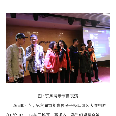
图7.
班风展示节目表演
26
日晚6
点，第六届首都高校分子模型组装大赛初赛
在B阶103、104拉开帷幕。赛场内，选手们聚精会神、一