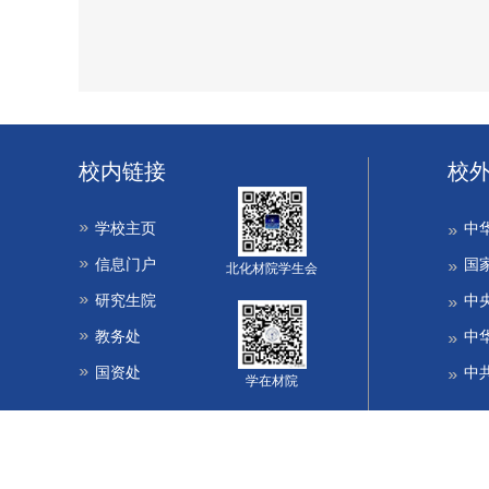
校内链接
校
学校主页
中
信息门户
国
北化材院学生会
研究生院
中
教务处
中
国资处
中
学在材院
Copyright @ 2019