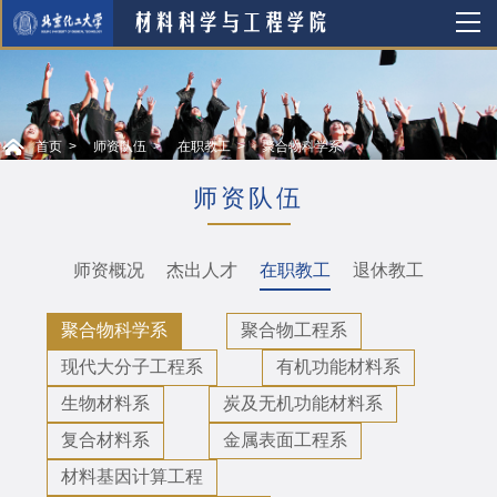
首页
师资队伍
在职教工
聚合物科学系
师资队伍
师资概况
杰出人才
在职教工
退休教工
聚合物科学系
聚合物工程系
现代大分子工程系
有机功能材料系
生物材料系
炭及无机功能材料系
复合材料系
金属表面工程系
材料基因计算工程