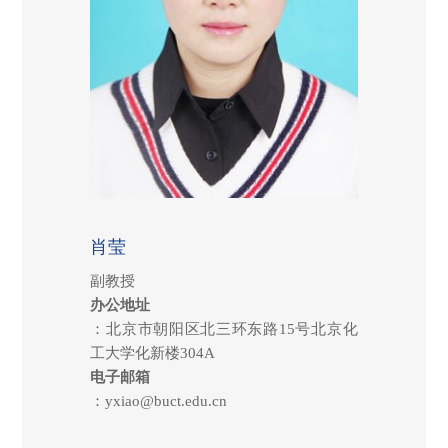
肖莹
副教授
办公地址
：北京市朝阳区北三环东路
15
号北京化
工大学化新楼
304A
电子邮箱
：
yxiao@buct.edu.cn