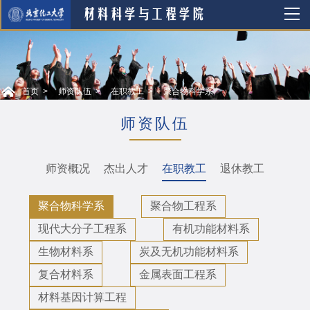
首页
师资队伍
在职教工
聚合物科学系
师资队伍
师资概况
杰出人才
在职教工
退休教工
聚合物科学系
聚合物工程系
现代大分子工程系
有机功能材料系
生物材料系
炭及无机功能材料系
复合材料系
金属表面工程系
材料基因计算工程