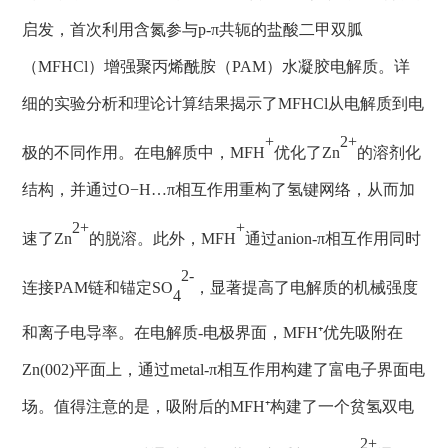
启发，首次利用含氮参与
p-
π
共轭的盐酸二甲双胍
（
MFHCl
）增强聚丙烯酰胺（
PAM
）水凝胶电解质。详
细的实验分析和理论计算结果揭示了
MFHCl
从电解质到电
+
2+
极的不同作用。在电解质中，
MFH
优化了
Zn
的溶剂化
结构，并通过
O−H…π
相互作用
重构
了氢键网络，从而加
2+
+
速了
Zn
的脱溶。此外，
MFH
通过
anion
-π
相互作用同时
2-
连接
PAM
链和锚定
SO
，显著提高了电解质的机械强度
4
和离子电导率。在电解质
-
电极界面，
MFH⁺
优先吸附在
Zn
(
002
)
平面上，通过
metal
-π
相互作用构建
了
富电子界面电
场。
值得注意的是，吸附后的
MFH⁺
构建了一个贫氢双电
2+