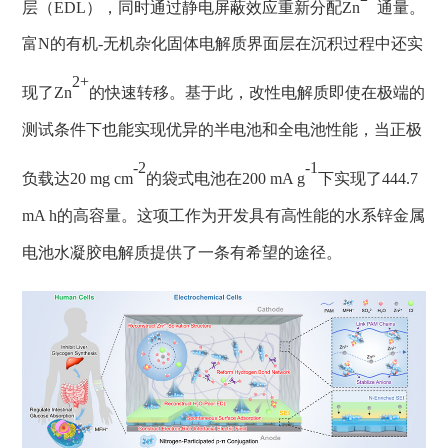
层（
EDL
），同时通过静电屏蔽效应重新分配
Zn
通量。
富
N
的有机
-
无机杂化固体电解质界面层在沉积过程中
还
实
2+
现了
Zn
的快速转移。
基于此，改性电解质即使在极端的
测试条件下也能实现优异的半电池和全电池性能，当正极
-2
-1
负载达
20 mg cm
的袋式电池在
200 mA g
下实现了
444.7
mA h
的高容量。这项工作为开发具有高性能的水系锌金属
电池水凝胶电解质提供了一条有希望的途径。