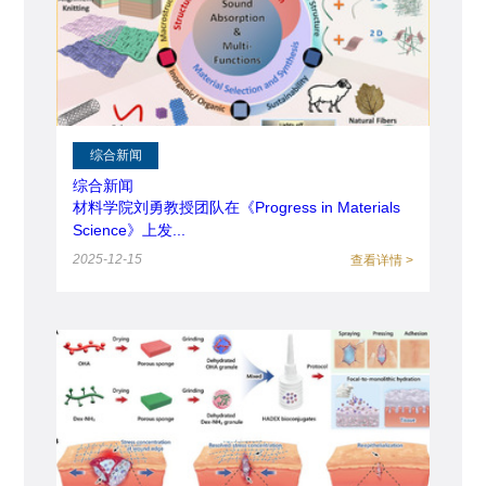
综合新闻
综合新闻
材料学院刘勇教授团队在《Progress in Materials
Science》上发...
2025-12-15
查看详情 >