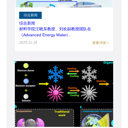
综合新闻
综合新闻
材料学院汪晓东教授、刘欢副教授团队在
《Advanced Energy Materi...
2025-11-18
查看详情 >