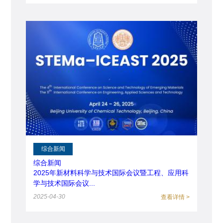
综合新闻
综合新闻
2025年新材料科学与技术国际会议暨工程、应用科
学与技术国际会议...
2025-04-30
查看详情 >