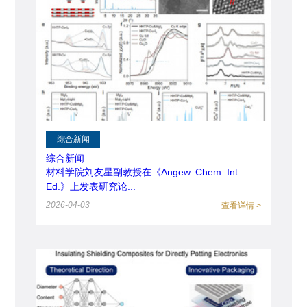
综合新闻
综合新闻
材料学院刘友星副教授在《Angew. Chem. Int.
Ed.》上发表研究论...
2026-04-03
查看详情 >