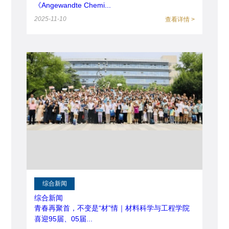
《Angewandte Chemi...
2025-11-10
查看详情 >
综合新闻
综合新闻
青春再聚首，不变是“材”情｜材料科学与工程学院
喜迎95届、05届...