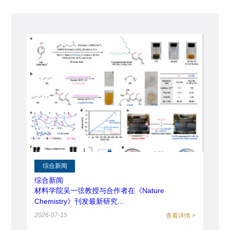
综合新闻
综合新闻
材料学院吴一弦教授与合作者在《Nature
Chemistry》刊发最新研究...
2026-07-15
查看详情 >