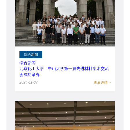
综合新闻
综合新闻
北京化工大学—中山大学第一届先进材料学术交流
会成功举办
2024-11-07
查看详情 >