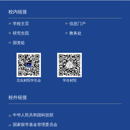
校内链接
学校主页
信息门户
研究生院
教务处
国资处
北化材院学生会
学在材院
校外链接
中华人民共和国科技部
国家留学基金管理委员会