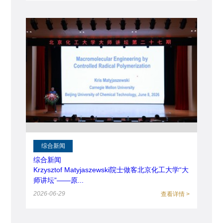
综合新闻
综合新闻
Krzysztof Matyjaszewski院士做客北京化工大学“大
师讲坛”——原...
2026-06-29
查看详情 >