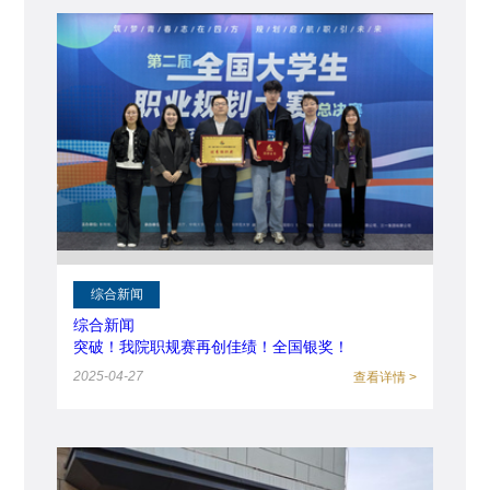
综合新闻
综合新闻
突破！我院职规赛再创佳绩！全国银奖！
2025-04-27
查看详情 >