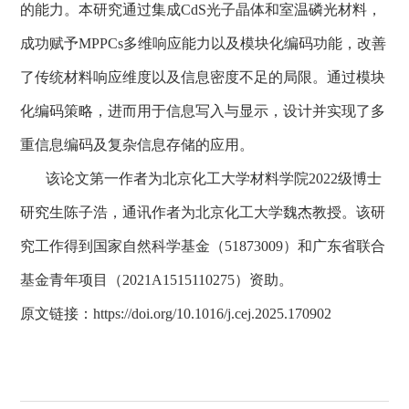
的能力。本研究通过集成
CdS
光子晶体和室温磷光材料，
成功赋予
MPPCs
多维响应能力以及模块化编码功能，改善
了传统材料响应维度以及信息密度不足的局限。通过模块
化编码策略，进而用于信息写入与显示，设计并实现了多
重信息编码及复杂信息存储的应用。
该论文第一作者为北京化工大学
材料学院
2
02
2
级博士
研究生
陈子浩
，通讯作者
为北京化工大学
魏杰教授。该研
究工作得到国家自然科学基金（
51873009
）和广东省联合
基金青年项目（
2021A1515110275
）资助
。
原文
链接：
https://doi.org/10.1016/j.cej.2025.170902