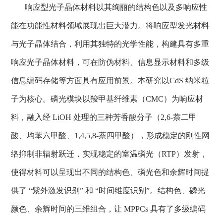
响应型光子晶体材料以其绚丽的结构色以及多响应性
能在功能性材料领域展现出巨大潜力
。
将响应型发光材料
与光子晶体结合，利用其独特的光学性能，
构建具有
多重
响应光子晶体材料
，可在防伪材料、
信息
显示材料和
多级
信息编码存储
等方面具有应用前景
。本研究以
CdS
纳米粒
子为核心。磷光模块以羧甲基纤维素（
CMC
）为响应材
料，融入经
LiOH
处理的三种芳香酸分子（
2,6-
萘二甲
酸、均苯六甲酸、
1,4,5,8-
萘四甲酸），形成稳定的刚性网
络抑制非辐射跃迁，实现稳定的室温磷光（
RTP
）发射，
使得材料可以呈现出不同的结构色、磷光色和余辉时间提
供了 “紫外激发识别” 和 “时间维度识别”。结构色、磷光
颜色、余辉时间的三维组合，让
MPPCs
具有了多级编码