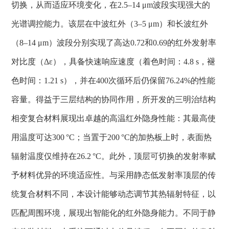
切换，从而适应环境变化，在
2.5–14 μm
波段实现强大的
光谱调控能力。该层在中波红外（
3–5 μm
）和长波红外
（
8–14 μm
）波段分别实现了高达
0.72
和
0.69
的红外发射率
对比度
（
Δε
），具备快速响应速度（着色时间：
4.8 s
，褪
色时间：
1.21 s
），并在
400
次循
环后仍保留
76.24%
的性能
容量。得益于三层结构的协同作用，所开发的三明治结构
相变复合材料展现出卓越的高温红外隐身性能：其最高使
用温度可达
300 °C
；当置于
200 °C
的加热板上时，表面热
辐射温度仅维持在
26.2 °C
。此外，顶层可切换的发射率赋
予材料优异的环境适应性。与采用静态低发射率顶层的传
统复合材料不同，本设计能够动态调节其热辐射特征，以
匹配周围环境，展现出智能化的红外隐身能力。不同于静