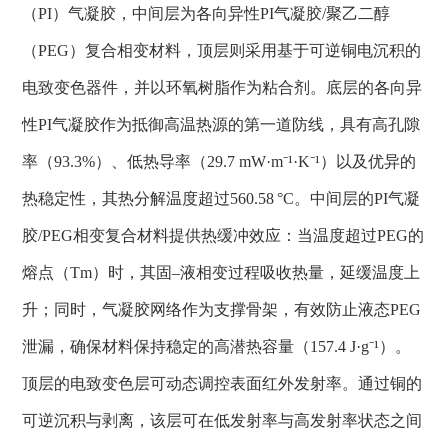
（
PI
）气凝胶，中间层为各向异性
PI
气凝胶
/
聚乙二醇
（
PEG
）复合相变材料，顶层则采用基于可逆铜电沉积的
电致变色器件，并以环氧树脂作为粘合剂。底层的各向异
性
PI
气凝胶作为抵御高温热源的第一道防线，具有高孔隙
率
（
93.3%
）、低热导率
（
29.7 mW·m⁻¹·K⁻¹
）以及优异的
热稳定性，其热分解温度超过
560.58 °C
。中间层的
PI
气凝
胶
/PEG
相变复合材料提供热缓冲效应：当温度超过
PEG
的
熔点（
Tm
）时，其固
–
液相变过程吸收热量，延缓温度上
升；同时，气凝胶网络作为支撑骨架，有效防止液态
PEG
泄漏，确保材料保持稳定的高潜热容量（
157.4 J·g⁻¹
）。
顶层的电致变色层可动态调控表面红外发射率。通过铜的
可逆沉积与剥离，该层可在低发射率与高发射率状态之间