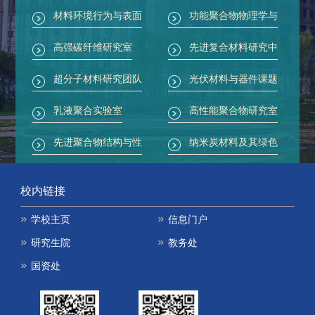
材料环境行为与表面
功能聚合物物理学与
保护研究室
轻量化技术研究室
高强碳纤维研究室
先进复合材料研究中
心
超分子材料研究团队
光伏材料与器件课题
组
乳液聚合实验室
高性能聚合物研究室
先进聚合物结构与性
纳米炭材料及其绿色
能实验室
储能应用研究室
膜科学与工程研究室
新型碳材料
校内链接
碳纤维工程与技术研
生物环境材料研究室
学校主页
信息门户
究室
团队
多组分环境友好高分
胶接材料与原位固化
研究生院
教务处
子材料科研团队
研究室
国资处
高模量碳纤维
火安全材料研究中心
元素有机聚合物团队
聚氨酯材料工程中心