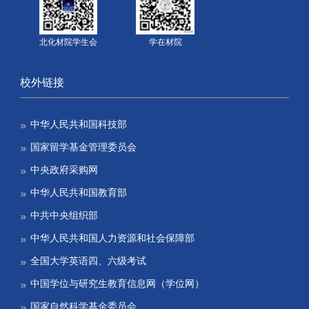
先进陶瓷与功能材料
光聚合技术应用研究
研究室
中心
北化材院学生会
学在材院
先进化学电源与能源
高性能聚烯烃新材料
材料课题组
与绿色制备课题组
负离子聚合及新材料
微纳功能材料与器件
校外链接
制备实验室
信息记录材料课题组
高分子纳米复合材料
中华人民共和国科技部
多相高分子材料设计
材料学院水净化膜
国家留学基金管理委员会
与加工团队
中央政府采购网
特种功能材料
手性高分子材料研究
中华人民共和国教育部
室
高分子微针研究中心
中共中央组织部
中华人民共和国人力资源和社会保障部
全国大学英语四、六级考试
中国学位与研究生教育信息网（学位网）
国家自然科学基金委员会